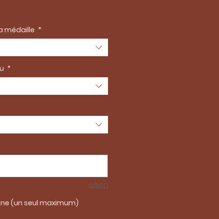
x
la médaille
*
au
*
0/500
one (un seul maximum)