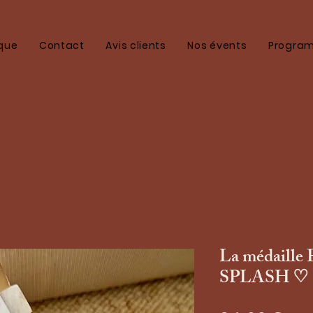
que
Contact
Avis clients
Nos évents
Program
La médail
SPLASH ♡