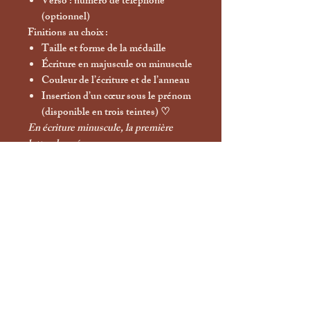
Verso
: numéro de téléphone
(optionnel)
Finitions au choix :
Taille et forme de la médaille
Écriture en majuscule ou minuscule
Couleur de l’écriture et de l’anneau
Insertion d’un
cœur
sous le prénom
(disponible en trois teintes) ♡
En écriture minuscule, la première
lettre du prénom sera
automatiquement en majuscule.
Chaque médaille est réalisée à la main,
ce qui peut entraîner de subtiles
variations : une signature artisanale qui
rend chaque création absolument
unique.
Les créations personnalisées ne sont
ni
échangeables ni remboursables
.