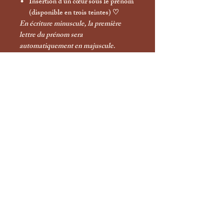
Insertion d’un
cœur
sous le prénom
(disponible en trois teintes) ♡
En écriture minuscule, la première
lettre du prénom sera
automatiquement en majuscule.
Chaque médaille est réalisée à la main,
ce qui peut entraîner de subtiles
variations : une signature artisanale qui
rend chaque création absolument
unique.
Les créations personnalisées ne sont
ni
échangeables ni remboursables
.
Nos médailles sont conçues comme
des
bijoux pour animaux
. Elles ne sont
pas indestructibles et peuvent, avec le
temps et les activités de votre
compagnon, perdre légèrement de leur
éclat. Un contrôle régulier est