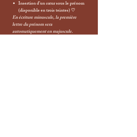
Insertion d’un
cœur
sous le prénom
(disponible en trois teintes) ♡
En écriture minuscule, la première
lettre du prénom sera
automatiquement en majuscule.
Chaque médaille est réalisée à la main,
ce qui peut entraîner de subtiles
variations : une signature artisanale qui
rend chaque création absolument
unique.
Les créations personnalisées ne sont
ni
échangeables ni remboursables
.
Nos médailles sont conçues comme
des
bijoux pour animaux
. Elles ne sont
pas indestructibles et peuvent, avec le
temps et les activités de votre
compagnon, perdre légèrement de leur