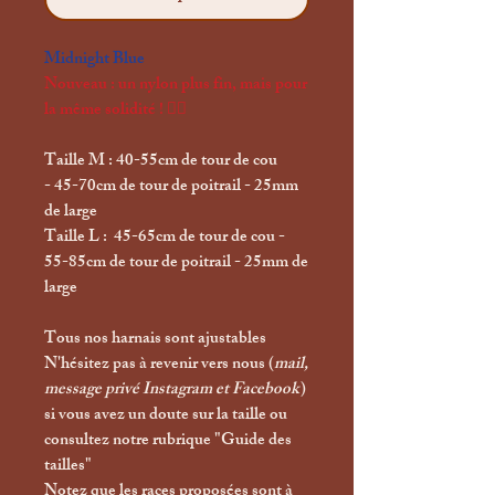
Midnight Blue
Nouveau : un nylon plus fin, mais pour
la même solidité ! ✌🏼
Taille M : 40-55cm de tour de cou
- 45-70cm de tour de poitrail - 25mm
de large
Taille L : 45-65cm de tour de cou -
55-85cm de tour de poitrail - 25mm de
large
Tous nos harnais sont ajustables
N'hésitez pas à revenir vers nous (
mail,
message privé Instagram et Facebook
)
si vous avez un doute sur la taille ou
consultez notre rubrique "
Guide des
tailles
"
Notez que les races proposées sont à