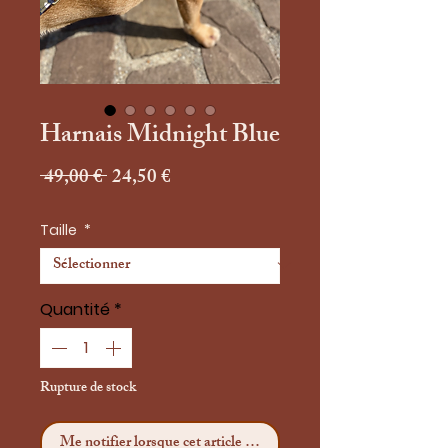
Harnais Midnight Blue
Prix
Prix
 49,00 € 
24,50 €
original
promotionnel
Taille
*
Quantité
*
Rupture de stock
Me notifier lorsque cet article est disponible