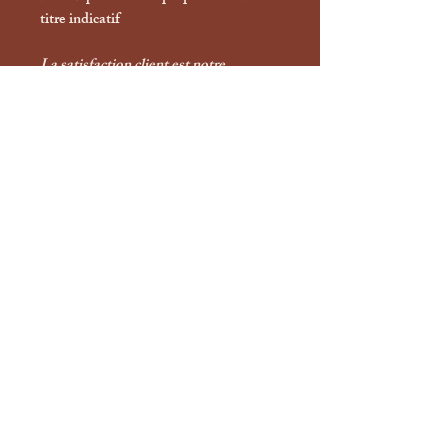
titre indicatif
La satisfaction client est notre
priorité.
Chez la troupe à Nono nos produits
sont fabriqués et conditionnés en
France. La qualité et le savoir faire
Français sont sans égales. Nos
accessoires sont conçus pour être
solides, résistants, durables et surtout
originaux
!
Information
Livraison et retour
Avis clients