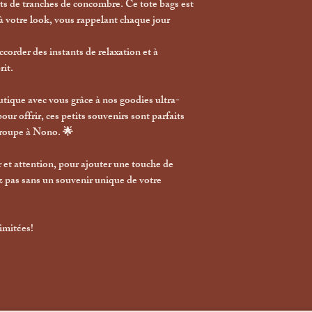
rts de tranches de concombre. Ce tote bags est
à votre look, vous rappelant chaque jour
corder des instants de relaxation et à
rit.
tique avec vous grâce à nos goodies ultra-
ur offrir, ces petits souvenirs sont parfaits
Troupe à Nono. 🌟
 et attention, pour ajouter une touche de
z pas sans un souvenir unique de votre
limitées!