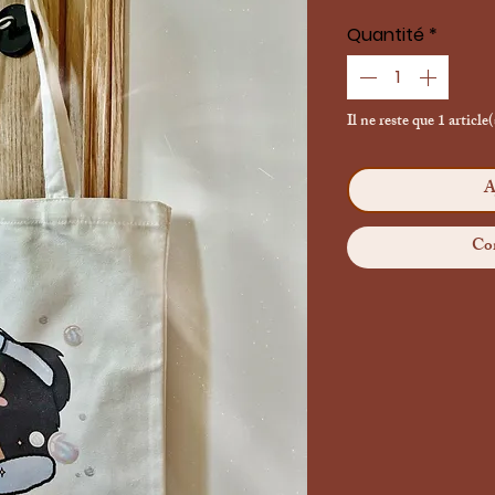
Quantité
*
Il ne reste que 1 article
A
Co