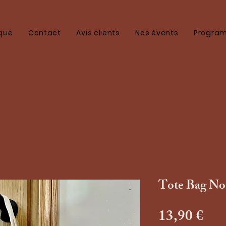
que
Contact
Avis clients
Nos évents
Program
Tote Bag N
Pri
13,90 €