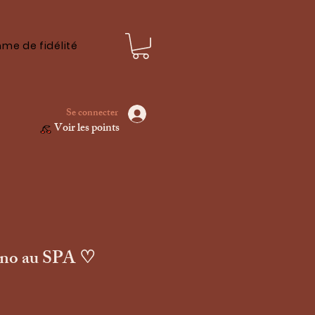
me de fidélité
Se connecter
Voir les points
ono au SPA ♡
x