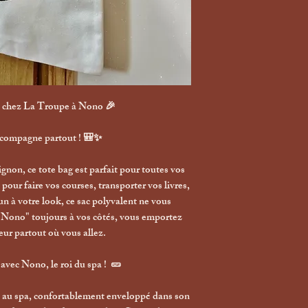
s chez La Troupe à Nono 🎉
ccompagne partout ! 🎒✨
ignon, ce tote bag est parfait pour toutes vos
pour faire vos courses, transporter vos livres,
n à votre look, ce sac polyvalent ne vous
à Nono" toujours à vos côtés, vous emportez
ur partout où vous allez.
vec Nono, le roi du spa ! 🥒
au spa, confortablement enveloppé dans son